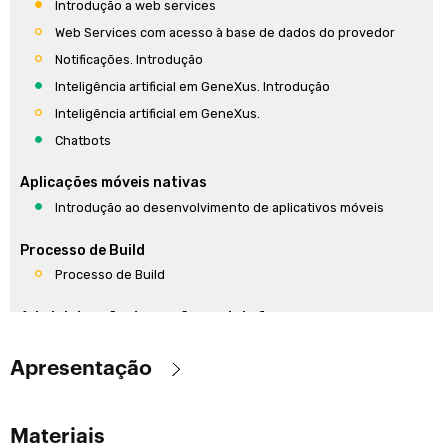
Introdução a web services
Web Services com acesso à base de dados do provedor
Notificações. Introdução
Inteligência artificial em GeneXus. Introdução
Inteligência artificial em GeneXus.
Chatbots
Aplicações móveis nativas
Introdução ao desenvolvimento de aplicativos móveis
Processo de Build
Processo de Build
Administração de versões e plataformas
Introdução ao versionamento
Apresentação
Introdução a Environments
Introdução a GXserver
Objetivo
:
Como enviar uma KB ao Servidor
Materiais
Fornecer os conceitos teóricos fundamentais do GeneXus e sua