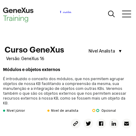
Integridade transacional
Integridade transacional
Telas interativas
Aprendizagem
Telas interativas: objeto Web Panel
Telas interativas: objeto Web Panel (continuação)
Certificações
Curso GeneXus
Telas interativas: variáveis em grid e ações com o pattern
Nível Analista
Work With
Versão: GeneXus 16
Nível Analista
Telas interativas: Se aprofundando no objeto Web Panel
Universidades
Módulos e objetos externos
Nível Junior
Telas interativas: Menus e Master Pages
É introduzido o conceito dos módulos, que nos permitem agrupar
Controles extendidos
Partners Acadêmicos
objetos de nossa KB facilitando a compreensão da mesma, sua
Telas interativas: como salvar informações de contexto
manutenção e a integração de objetos com outras KBs. Veremos
também o que são os objetos externos que nos permitem acessar
Telas interativas: como salvar informações de contexto
recursos externos à nossa KB, como se fossem mais um objeto da
Ajuda
(continuação)
KB.
Nível júnior
Nível de analista
Opcional
Design e modelagem UI / UX
Design Systems. Introdução
Design Systems em GeneXus. Default