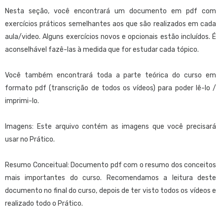
Como conectar-se a um KB hosteado por um Servidor
aplicação prática, buscando utilizar a ferramenta de forma
Nesta seção, você encontrará um documento em pdf com
Desenvolvimento em equipe
otimizada. Neste curso são incluídos os conhecimentos
exercícios práticos semelhantes aos que são realizados em cada
Como envio mais modificações ao Servidor
fornecidos no nível Júnior, complementando-os com maior
aula/video. Alguns exercícios novos e opcionais estão incluídos. É
Como visualizo no Servidor as modificações que enviei
profundidade e adicionando temas de maior complexidade.
aconselhável fazê-las à medida que for estudar cada tópico.
Como recebe as modificações efetuadas por outros no
Servidor
Orientado
:
Você também encontrará toda a parte teórica do curso em
Visualizador de KBs
Para aqueles que desejam obter o domínio de GeneXus, suficiente
formato pdf (transcrição de todos os vídeos) para poder lê-lo /
para poder desenvolver aplicações de média complexidade e sem
Outras ferramentas
imprimi-lo.
necessidade de suporte, exceto para temas complexos.
Introdução a BPM Suite
Definindo processos de negócios (BPM)
Imagens: Este arquivo contém as imagens que você precisará
Pré-requisitos
:
Teste de aplicações: teste unitário. Introdução
usar no Prático.
Para aqueles que não possuem conhecimentos de programação e
Teste de aplicações: teste de interface e introdução ao
GXTest
bases de dados, recomendamos consultar
este material
antes do
Resumo Conceitual: Documento pdf com o resumo dos conceitos
início do curso.
mais importantes do curso. Recomendamos a leitura deste
Segurança
documento no final do curso, depois de ter visto todos os vídeos e
Introdução a GAM
Metodologia sugerida para o curso
:
realizado todo o Prático.
Introdução à segurança GeneXus
Ditado pelo professor: Siga as instruções do documento de