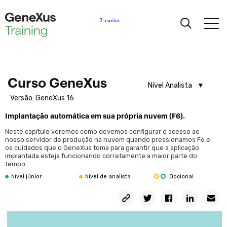
Integração
Módulos e objetos externos
Introdução a web services
Aprendizagem
Web Services com acesso à base de dados do provedor
Notificações. Introdução
Certificações
Curso GeneXus
Inteligência artificial em GeneXus. Introdução
Nível Analista
Versão: GeneXus 16
Inteligência artificial em GeneXus.
Nível Analista
Universidades
Chatbots
Implantação automática em sua própria nuvem (F6).
Nível Junior
Neste capítulo veremos como devemos configurar o acesso ao
Aplicações móveis nativas
Partners Acadêmicos
nosso servidor de produção na nuvem quando pressionamos F6 e
Introdução ao desenvolvimento de aplicativos móveis
os cuidados que o GeneXus toma para garantir que a aplicação
implantada esteja funcionando corretamente a maior parte do
tempo.
Ajuda
Processo de Build
Nível júnior
Nível de analista
Opcional
Processo de Build
Administração de versões e plataformas
Introdução ao versionamento