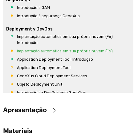
Introdução a GAM
Introdução à segurança GeneXus
Deployment y DevOps
Implantação automática em sua própria nuvem (F6).
Introdução
Implantação automática em sua própria nuvem (F6).
Application Deployment Tool. Introdução
Application Deployment Tool
GeneXus Cloud Deployment Services
Objeto Deployment Unit
Introdução ao DevOps com GeneXus
Apresentação
Objetivo
:
Materiais
Fornecer os conceitos teóricos fundamentais do GeneXus e sua