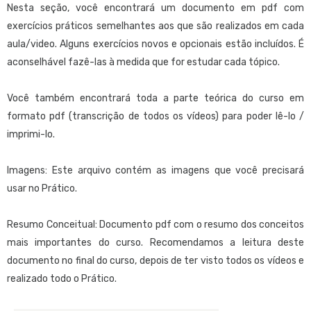
aplicação prática, buscando utilizar a ferramenta de forma
Nesta seção, você encontrará um documento em pdf com
otimizada. Neste curso são incluídos os conhecimentos
exercícios práticos semelhantes aos que são realizados em cada
fornecidos no nível Júnior, complementando-os com maior
aula/video. Alguns exercícios novos e opcionais estão incluídos. É
profundidade e adicionando temas de maior complexidade.
aconselhável fazê-las à medida que for estudar cada tópico.
Orientado
:
Você também encontrará toda a parte teórica do curso em
Para aqueles que desejam obter o domínio de GeneXus, suficiente
formato pdf (transcrição de todos os vídeos) para poder lê-lo /
para poder desenvolver aplicações de média complexidade e sem
imprimi-lo.
necessidade de suporte, exceto para temas complexos.
Imagens: Este arquivo contém as imagens que você precisará
Pré-requisitos
:
usar no Prático.
Para aqueles que não possuem conhecimentos de programação e
bases de dados, recomendamos consultar
este material
antes do
Resumo Conceitual: Documento pdf com o resumo dos conceitos
início do curso.
mais importantes do curso. Recomendamos a leitura deste
documento no final do curso, depois de ter visto todos os vídeos e
Metodologia sugerida para o curso
:
realizado todo o Prático.
Ditado pelo professor: Siga as instruções do documento de
recomendações e sugestões, que poderá baixar do
download