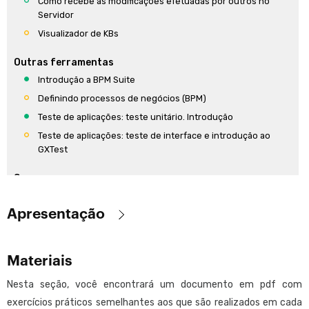
Como recebe as modificações efetuadas por outros no
Servidor
Visualizador de KBs
Outras ferramentas
Introdução a BPM Suite
Definindo processos de negócios (BPM)
Teste de aplicações: teste unitário. Introdução
Teste de aplicações: teste de interface e introdução ao
GXTest
Segurança
Introdução a GAM
Apresentação
Introdução à segurança GeneXus
Deployment y DevOps
Objetivo
:
Materiais
Implantação automática em sua própria nuvem (F6).
Fornecer os conceitos teóricos fundamentais do GeneXus e sua
Introdução
aplicação prática, buscando utilizar a ferramenta de forma
Nesta seção, você encontrará um documento em pdf com
Implantação automática em sua própria nuvem (F6).
otimizada. Neste curso são incluídos os conhecimentos
exercícios práticos semelhantes aos que são realizados em cada