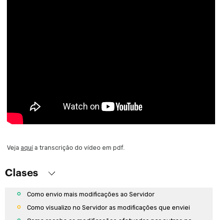
Inteligência artificial em GeneXus.
Chatbots
Aplicações móveis nativas
Introdução ao desenvolvimento de aplicativos móveis
Processo de Build
Processo de Build
Administração de versões e plataformas
Introdução ao versionamento
Introdução a Environments
Introdução a GXserver
Veja
aquí
a transcrição do vídeo em pdf.
Como enviar uma KB ao Servidor
Como conectar-se a um KB hosteado por um Servidor
Clases
Desenvolvimento em equipe
Como envio mais modificações ao Servidor
Como visualizo no Servidor as modificações que enviei