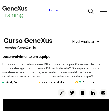
Design Systems em GeneXus. Frontend: SOBREPOSIÇÃO VIA
CLASSES
Design Systems em GeneXus. Frontend: STENCILS
Design Systems em GeneXus. Frontend: Controles GeneXus
Aprendizagem
e User Controls
Ferramenta de Reporting
Certificações
Curso GeneXus
Nível Analista
Desenhando consultas no GeneXus
Versão: GeneXus 16
Criando consultas dinâmicas - Objeto Query.
Nível Analista
Universidades
Desenhando consultas dinâmicas com parâmetros
Desenvolvimento em equipe
Nível Junior
Desenhando consultas dinâmicas: objeto Dashboard
Uma vez conectados a uma KB administrada por GXserver de que
Partners Acadêmicos
forma interagimos com essa KB centralizada? Ou seja, como nos
mantemos sincronizados, enviando nossas modificações e
Integração
recebendo as efetuadas por outros integrantes da equipe?
Módulos e objetos externos
Ajuda
Nível júnior
Nível de analista
Opcional
Introdução a web services
Web Services com acesso à base de dados do provedor
Notificações. Introdução
Inteligência artificial em GeneXus. Introdução