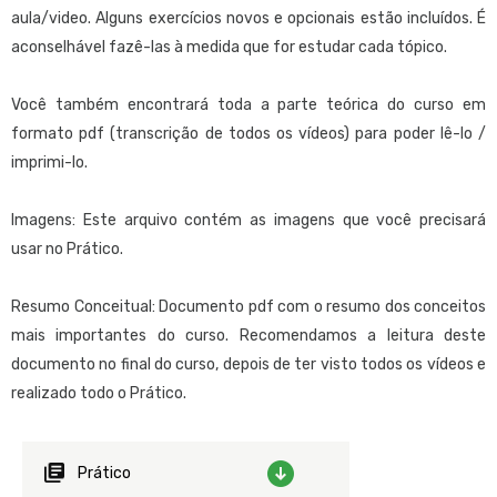
Application Deployment Tool. Introdução
fornecidos no nível Júnior, complementando-os com maior
aula/video. Alguns exercícios novos e opcionais estão incluídos. É
Application Deployment Tool
profundidade e adicionando temas de maior complexidade.
aconselhável fazê-las à medida que for estudar cada tópico.
GeneXus Cloud Deployment Services
Objeto Deployment Unit
Orientado
:
Você também encontrará toda a parte teórica do curso em
Introdução ao DevOps com GeneXus
Para aqueles que desejam obter o domínio de GeneXus, suficiente
formato pdf (transcrição de todos os vídeos) para poder lê-lo /
para poder desenvolver aplicações de média complexidade e sem
imprimi-lo.
necessidade de suporte, exceto para temas complexos.
Imagens: Este arquivo contém as imagens que você precisará
Pré-requisitos
:
usar no Prático.
Para aqueles que não possuem conhecimentos de programação e
bases de dados, recomendamos consultar
este material
antes do
Resumo Conceitual: Documento pdf com o resumo dos conceitos
início do curso.
mais importantes do curso. Recomendamos a leitura deste
documento no final do curso, depois de ter visto todos os vídeos e
Metodologia sugerida para o curso
:
realizado todo o Prático.
Ditado pelo professor: Siga as instruções do documento de
recomendações e sugestões, que poderá baixar do
download
center
junto ao material do curso.
Prático