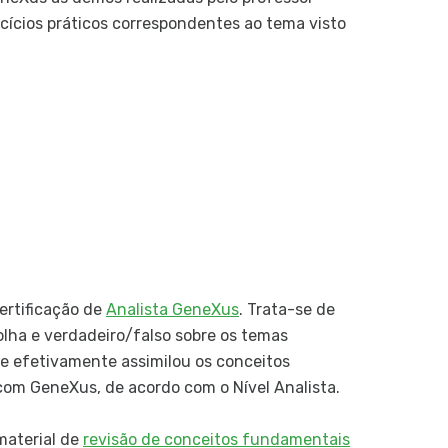
rcícios práticos correspondentes ao tema visto
Intro
Deployme
Implan
Impla
Applic
Applic
GeneX
Objet
ertificação de
Analista GeneXus
. Trata-se de
Intro
ha e verdadeiro/falso sobre os temas
e efetivamente assimilou os conceitos
om GeneXus, de acordo com o Nível Analista.
material de
revisão de conceitos fundamentais