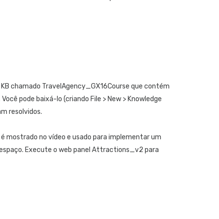
Chatb
Aplicaçõe
Introd
Processo 
 o KB chamado TravelAgency_GX16Course que contém
Proces
. Você pode baixá-lo (criando File > New > Knowledge
am resolvidos.
Administr
Intro
ão é mostrado no vídeo e usado para implementar um
 espaço. Execute o web panel Attractions_v2 para
Intro
Introd
Como 
Como 