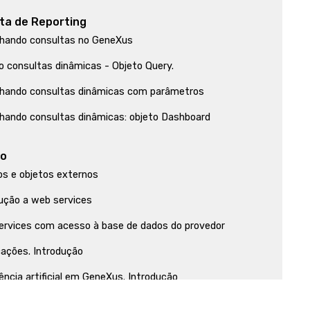
ta de Reporting
hando consultas no GeneXus
o consultas dinâmicas - Objeto Query.
hando consultas dinâmicas com parâmetros
hando consultas dinâmicas: objeto Dashboard
ão
os e objetos externos
ução a web services
ervices com acesso à base de dados do provedor
cações. Introdução
gência artificial em GeneXus. Introdução
gência artificial em GeneXus.