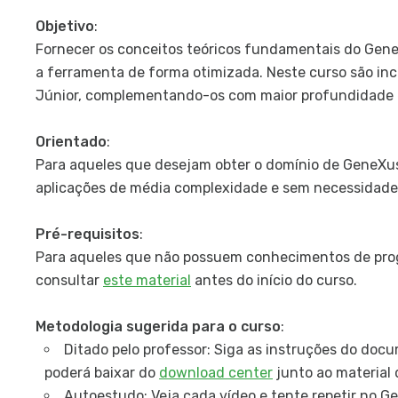
Objetivo
:
Fornecer os conceitos teóricos fundamentais do GeneX
a ferramenta de forma otimizada. Neste curso são inc
Júnior, complementando-os com maior profundidade 
Orientado
:
Para aqueles que desejam obter o domínio de GeneXus
aplicações de média complexidade e sem necessidade
Pré-requisitos
:
Para aqueles que não possuem conhecimentos de pr
consultar
este material
antes do início do curso.
Metodologia sugerida para o curso
:
Ditado pelo professor: Siga as instruções do do
poderá baixar do
download center
junto ao material 
Autoestudo: Veja cada vídeo e tente repetir no G