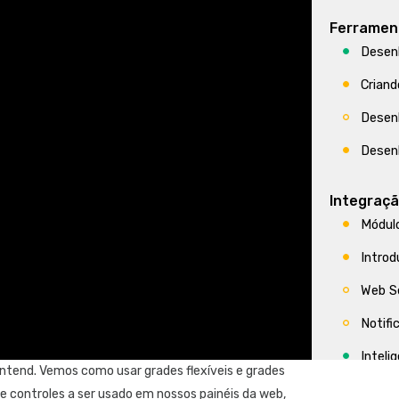
Ferramen
Desen
Criand
Desen
Desen
Integraç
Módul
Introd
Web S
Notifi
Inteli
ontend. Vemos como usar grades flexíveis e grades
Inteli
e controles a ser usado em nossos painéis da web,