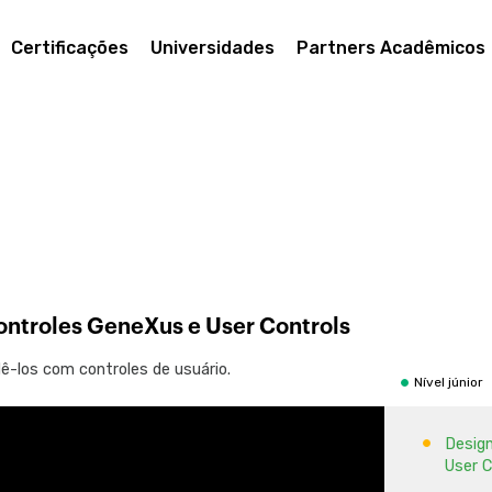
(conti
Certificações
Universidades
Partners Acadêmicos
Design e 
Desig
Desig
Desig
Desig
Desig
Desig
ntroles GeneXus e User Controls
Desig
CLAS
ê-los com controles de usuário.
Nível júnior
Desig
Desig
User C