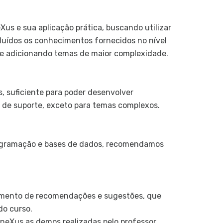
Desen
Como e
us e sua aplicação prática, buscando utilizar
luídos os conhecimentos fornecidos no nível
Como v
e adicionando temas de maior complexidade.
Como r
Visual
, suficiente para poder desenvolver
 de suporte, exceto para temas complexos.
Outras f
Intro
Defin
ogramação e bases de dados, recomendamos
Teste 
Teste 
cumento de recomendações e sugestões, que
Seguranç
do curso.
Intro
eneXus as demos realizadas pelo professor