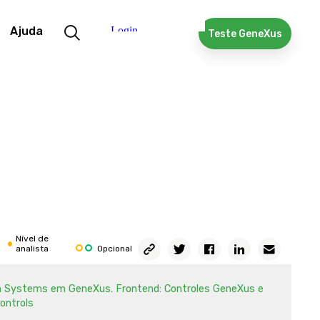
nuação)
Ajuda
Teste GeneXus
modelagem UI / UX
n Systems. Introdução
n Systems em GeneXus. Default
n Systems em GeneXus. Frontend
n Systems em GeneXus. Frontend: MASTER PAGE
n Systems em GeneXus. Frontend: THEME e CLASSES
n Systems em GeneXus. Frontend: RESPONSIVIDADE
n Systems em GeneXus. Frontend: SOBREPOSIÇÃO VIA
SES
Nível de
analista
Opcional
n Systems em GeneXus. Frontend: STENCILS
n Systems em GeneXus. Frontend: Controles GeneXus e
ontrols