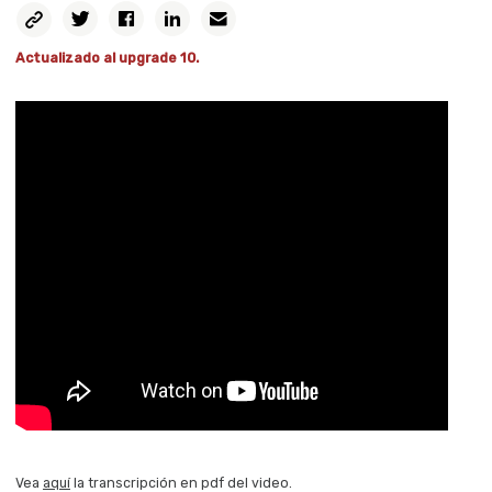
Copiar
Twitter
Facebook
Linkedin
Email
Permalink
Actualizado al upgrade 10.
Vea
aquí
la transcripción en pdf del video.