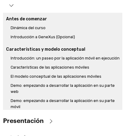
Ver la similitud con los targets para web en “
Mejoras para el
Antes de comenzar
desarrollo de aplicaciones Web, parte B
”.
Dinámica del curso
Introducción a GeneXus (Opcional)
Características y modelo conceptual
Introducción: un paseo por la aplicación móvil en ejecución
Características de las aplicaciones móviles
El modelo conceptual de las aplicaciones móviles
Demo: empezando a desarrollar la aplicación en su parte
web
Demo: empezando a desarrollar la aplicación en su parte
móvil
Arquitectura online
Presentación
Arquitectura de las aplicaciones móviles online
Se estudiará cómo desarrollar aplicaciones móviles para