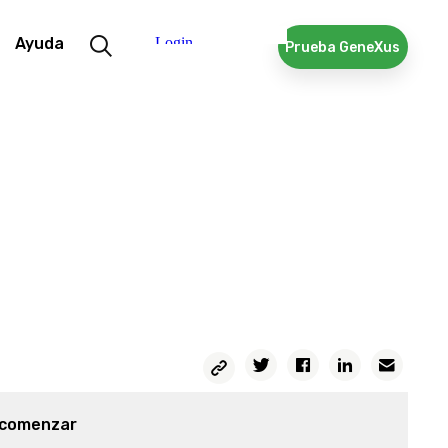
Ayuda
Prueba GeneXus
Copiar
Twitter
Facebook
Linkedin
Email
Permalink
 comenzar