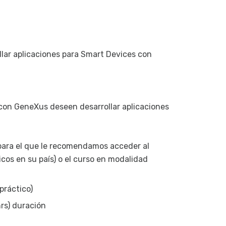
Componen
Efectos 
Comporta
llar aplicaciones para Smart Devices con
Órdenes,
Eventos 
Tablas b
Dominios 
con GeneXus deseen desarrollar aplicaciones
Uso de ap
Gramática
(para el que le recomendamos acceder al
Orden de
os en su país) o el curso en modalidad
Invocacio
Prototipa
práctico)
Prototipa
rs) duración
Puesta en