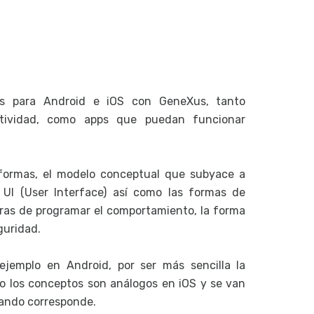
Desarroll
Temas e 
Controles
diseño y 
Controles
les para Android e iOS con GeneXus, tanto
Controles
ctividad, como apps que puedan funcionar
Controles
Controles
With
aformas, el modelo conceptual que subyace a
Controles
a UI (User Interface) así como las formas de
externos
ras de programar el comportamiento, la forma
Controle
guridad.
Controle
ejemplo en Android, por ser más sencilla la
Múltiples
o los conceptos son análogos en iOS y se van
Estilo de
ando corresponde.
Transicio