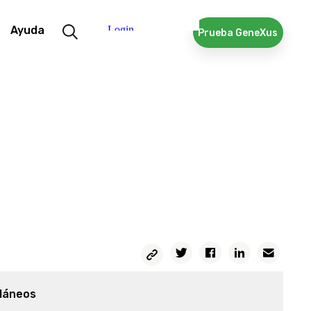
Ayuda
Prueba GeneXus
Copiar
Twitter
Facebook
Linkedin
Email
Permalink
láneos