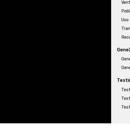
Vent
Pobl
Uso
Tran
Rec
Gene
Gene
Gene
Testi
Test
Test
Test