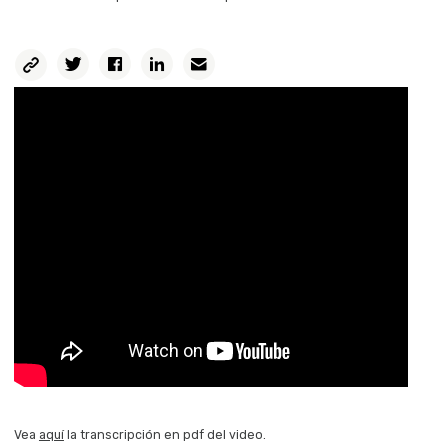
Copiar
Twitter
Facebook
Linkedin
Email
Permalink
Vea
aquí
la transcripción en pdf del video.