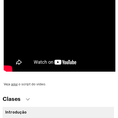
Veja
aqui
o script do vídeo.
Clases
Introdução