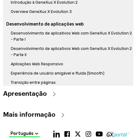
Introdução à GeneXus X Evolution 2
Overview GeneXus X Evolution 3
Desenvolvimento de aplicações web
Desenvolvimento de aplicativos Web com GeneXus X Evolution 2
- Parte I
Desenvolvimento de aplicativos Web com GeneXus X Evolution 2
- Parte II
Aplicações Web Responsivo
Experiência de usuário amigável e fluida (Smooth)
Transição entre páginas
Notificações Web
Apresentação
Melhorias de linguagem
São apresentados através dos vídeos os assuntos mais
Transação base
Mais informação
importantes que a
versão Evolution 3
traz e que a diferenciam da
Caso de uso de Transação base e única: em Data Providers
versão Evolution 1. Não é uma abordagem exaustiva, mas sim uma
Objetivo:
amostragem do que é fundamental. Para se aprofundar em cada
Cláusula Unique
Português
Familiarizar-se com as principais características da versão