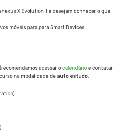
Des
enexus X Evolution 1 e desejam conhecer o que
E
Co
ivos móveis para para Smart Devices.
d
E
T
O
Co
(recomendamos acessar o
calendário
e contatar
 curso na modalidade de
auto estudo
.
C
Mú
rático)
T
C
Co
Co
)
D