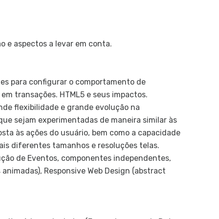
T
Us
Us
o e aspectos a levar em conta.
G
C
O
ades para configurar o comportamento de
I
 em transações. HTML5 e seus impactos.
C
e flexibilidade e grande evolução na
 que sejam experimentadas de maneira similar às
Pro
posta às ações do usuário, bem como a capacidade
P
s diferentes tamanhos e resoluções telas.
C
ção de Eventos, componentes independentes,
es animadas), Responsive Web Design (abstract
Apl
Ap