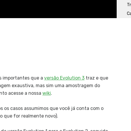
T
C
C
C
Pro
M
Sui
L
s importantes que a
versão Evolution 3
traz e que
E
rdagem exaustiva, mas sim uma amostragem do
I
nto acesse a nossa
wiki
.
D
os os casos assumimos que você já conta com o
G
o que for realmente novo).
Car