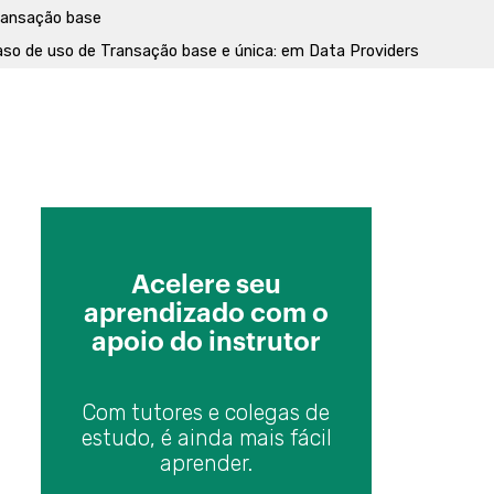
ransação base
aso de uso de Transação base e única: em Data Providers
láusula Unique
aso de uso de Transação base e única: em Business Components
gramação Modular
ódulos
te GeneXus
Acelere seu
o nuevo en GXserver y en GXflow X Ev.2
aprendizado com o
xecutando um BPM em um Smart Device
apoio do instrutor
ngresso de dados com formulários dinâmicos
ataStore independente para tabelas de Workflow
Com tutores e colegas de
Xserver - novos Recursos
estudo, é ainda mais fácil
aprender.
acterísticas e modelo conceitual