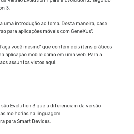
a versão Evolution 1 para a Evolution 2, seguido
I
on 3.
C
O
a uma introdução ao tema. Desta maneira, case
D
urso para aplicações móveis com GeneXus".
D
faça você mesmo” que contém dois itens práticos
Arq
 uma aplicação mobile como em uma web. Para a
Ar
aos assuntos vistos aqui.
D
m
F
Se
ersão Evolution 3 que a diferenciam da versão
I
nas melhorias na linguagem.
A
ara para Smart Devices.
U