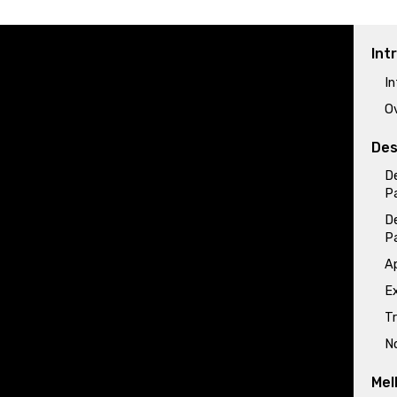
Int
I
O
Des
D
Pa
D
Pa
A
Ex
T
N
Mel