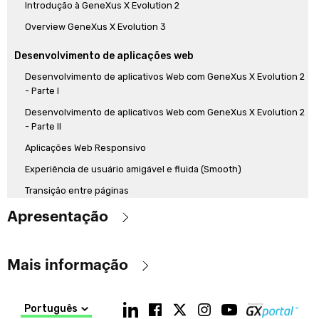
Introdução à GeneXus X Evolution 2
Overview GeneXus X Evolution 3
Desenvolvimento de aplicações web
Desenvolvimento de aplicativos Web com GeneXus X Evolution 2
- Parte I
Desenvolvimento de aplicativos Web com GeneXus X Evolution 2
- Parte II
Aplicações Web Responsivo
Experiência de usuário amigável e fluida (Smooth)
Transição entre páginas
Notificações Web
Apresentação
Melhorias de linguagem
São apresentados através dos vídeos os assuntos mais
Transação base
Mais informação
importantes que a
versão Evolution 3
traz e que a diferenciam da
Caso de uso de Transação base e única: em Data Providers
versão Evolution 1. Não é uma abordagem exaustiva, mas sim uma
Objetivo:
amostragem do que é fundamental. Para se aprofundar em cada
Cláusula Unique
Português
Familiarizar-se com as principais características da versão