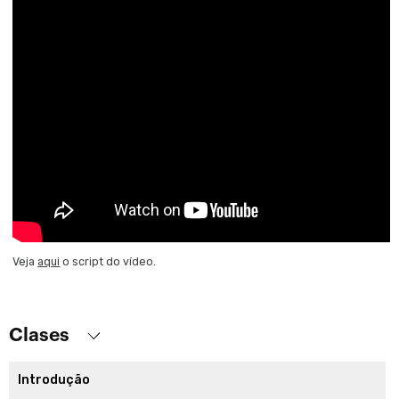
Veja
aqui
o script do vídeo.
Clases
Introdução