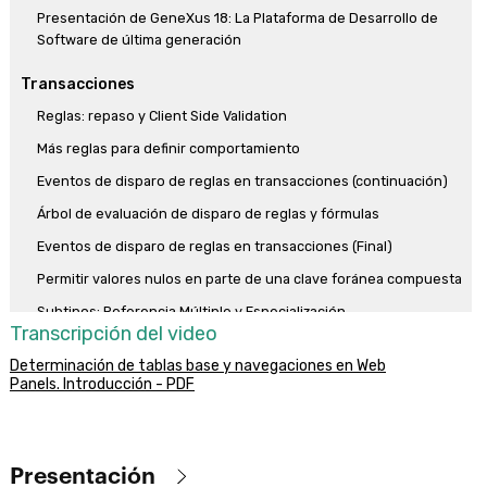
Presentación de GeneXus 18: La Plataforma de Desarrollo de
Software de última generación
Transacciones
Reglas: repaso y Client Side Validation
Más reglas para definir comportamiento
Eventos de disparo de reglas en transacciones (continuación)
Árbol de evaluación de disparo de reglas y fórmulas
Eventos de disparo de reglas en transacciones (Final)
Permitir valores nulos en parte de una clave foránea compuesta
Subtipos: Referencia Múltiple y Especialización
Transcripción del video
Más casos de uso de subtipos
Determinación de tablas base y navegaciones en Web
Fórmula versus regla de asignación
Panels. Introducción - PDF
Fórmulas horizontales
Fórmulas de agregación
Presentación
Fórmulas compuestas