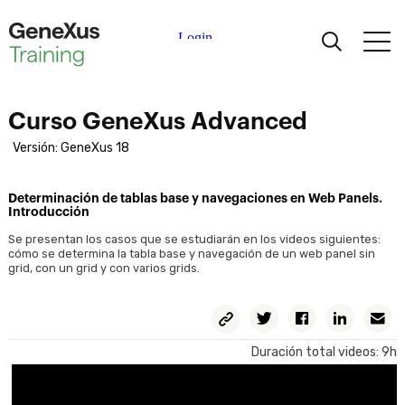
Aprendiendo
Curso GeneXus Advanced
Certificaciones
Versión: GeneXus 18
Universidades
Determinación de tablas base y navegaciones en Web Panels.
Introducción
Se presentan los casos que se estudiarán en los videos siguientes:
Partners Académicos
cómo se determina la tabla base y navegación de un web panel sin
grid, con un grid y con varios grids.
Ayuda
Copiar
Twitter
Facebook
Linkedin
E
Permalink
Duración total videos: 9h