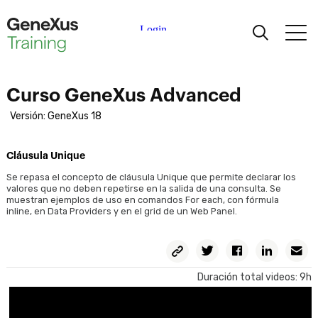
Aprendiendo
Curso GeneXus Advanced
Certificaciones
Versión: GeneXus 18
Universidades
Cláusula Unique
Se repasa el concepto de cláusula Unique que permite declarar los
valores que no deben repetirse en la salida de una consulta. Se
Partners Académicos
muestran ejemplos de uso en comandos For each, con fórmula
inline, en Data Providers y en el grid de un Web Panel.
Ayuda
Copiar
Twitter
Facebook
Linkedin
E
Permalink
Duración total videos: 9h