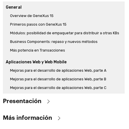
General
Overview de GeneXus 15
Primeros pasos con GeneXus 15
Módulos: posibilidad de empaquetar para distribuir a otras KBs
Business Components: repaso y nuevos métodos
Más potencia en Transacciones
Aplicaciones Web y Web Mobile
Mejoras para el desarrollo de aplicaciones Web, parte A
Mejoras para el desarrollo de aplicaciones Web, parte B
Mejoras para el desarrollo de aplicaciones Web, parte C
Aplicaciones móviles nativas
Presentación
Cambio objeto Dashboard, propiedades objeto main
Aquí se presentan a través de videos, los temas más importantes
Guías de diseño Android e iOS y su impacto
Más información
que hacen a la versión 15, que la diferencian de la versión anterior.
Live editing para prototipar
No es un abordaje exahustivo, sino un recorte de lo fundamental.