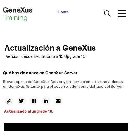
Aprendiendo
Certificaciones
Actualización a GeneXus
Versión: desde Evolution 3 a 15 Upgrade 10
Universidades
Qué hay de nuevo en GeneXus Server
Partners Académicos
Breve repaso de GeneXus Server y presentación de las novedades
en GeneXus 15 tanto para el desarrollador como del lado del Server.
Ayuda
Copiar
Twitter
Facebook
Linkedin
Email
Permalink
Actualizado al upgrade 10.