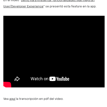
En el video “
Demo para presentar funcionalidades que mejoran
User/Developer Experience
” se presentó esta feature en la app.
Vea
aquí
la transcripción en pdf del video.