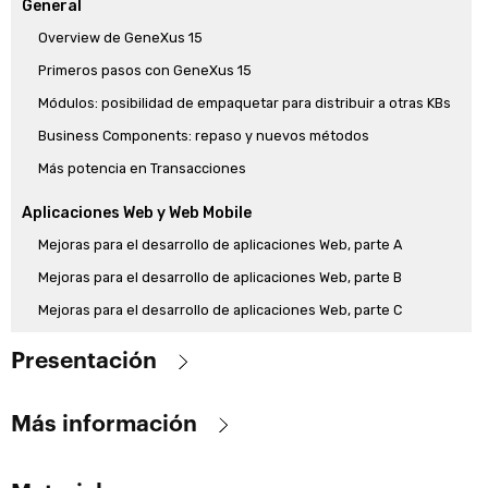
General
Overview de GeneXus 15
Primeros pasos con GeneXus 15
Módulos: posibilidad de empaquetar para distribuir a otras KBs
Business Components: repaso y nuevos métodos
Más potencia en Transacciones
Aplicaciones Web y Web Mobile
Mejoras para el desarrollo de aplicaciones Web, parte A
Mejoras para el desarrollo de aplicaciones Web, parte B
Mejoras para el desarrollo de aplicaciones Web, parte C
Aplicaciones móviles nativas
Presentación
Cambio objeto Dashboard, propiedades objeto main
Aquí se presentan a través de videos, los temas más importantes
Guías de diseño Android e iOS y su impacto
Más información
que hacen a la versión 15, que la diferencian de la versión anterior.
Live editing para prototipar
No es un abordaje exahustivo, sino un recorte de lo fundamental.
Objetivo
:
Demo para presentar funcionalidades UX/DX