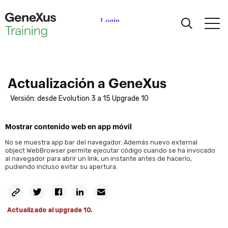
Aprendiendo
Certificaciones
Actualización a GeneXus
Versión: desde Evolution 3 a 15 Upgrade 10
Universidades
Mostrar contenido web en app móvil
Partners Académicos
No se muestra app bar del navegador. Además nuevo external
object WebBrowser permite ejecutar código cuando se ha invocado
al navegador para abrir un link, un instante antes de hacerlo,
Ayuda
pudiendo incluso evitar su apertura.
Copiar
Twitter
Facebook
Linkedin
Email
Permalink
Actualizado al upgrade 10.