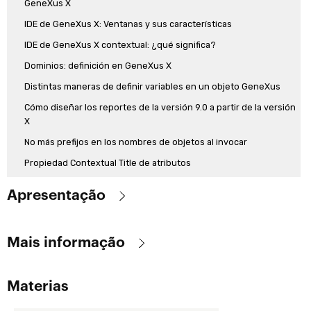
GeneXus X
IDE de GeneXus X: Ventanas y sus características
IDE de GeneXus X contextual: ¿qué significa?
Dominios: definición en GeneXus X
Distintas maneras de definir variables en un objeto GeneXus
Cómo diseñar los reportes de la versión 9.0 a partir de la versión
X
No más prefijos en los nombres de objetos al invocar
Propiedad Contextual Title de atributos
Lista de algunas herramientas integradas a GeneXus
Apresentação
Debugger (Opcional)
A versão X (Evolution 1) representa uma ruptura em relação às
Profiling (Opcional)
Mais informação
versões anteriores de GeneXus, com importantes mudanças que
Cómo definir atributos redundantes (Opcional)
vão desde de ambiente de desenvolvimento integrado até a
Objetivo:
Processo de Build
forma em que se prototipa (não haverá mais modelos de design,
Materias
El objetivo de este curso es la capacitación en el uso de la versión
Proceso de Build en GeneXus X
protótipo e produção).
GeneXus X Evolution 1, la cual facilita la expansión del