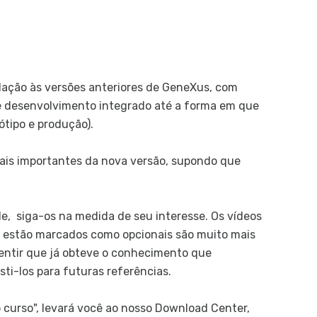
Reo
R
Amb
E
elação às versões anteriores de GeneXus, com
En
 desenvolvimento integrado até a forma em que
G
ótipo e produção).
n
D
ais importantes da nova versão, supondo que
n
C
C
, siga-os na medida de seu interesse. Os vídeos
d
o estão marcados como opcionais são muito mais
sentir que já obteve o conhecimento que
Doc
ti-los para futuras referências.
D
o curso", levará você ao nosso Download Center,
Ger