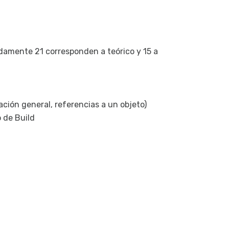
D
P
Co
damente 21 corresponden a teórico y 15 a
C
C
en
C
ión general, referencias a un objeto)
P
 de Build
Có
Co
ap
Có
Wo
Nov
Gr