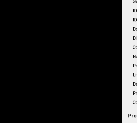
G
I
I
D
Di
Có
No
Pr
L
D
Pr
Có
Pro
P