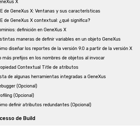
eneXus X
DE de GeneXus X: Ventanas y sus características
DE de GeneXus X contextual: ¿qué significa?
ominios: definición en GeneXus X
stintas maneras de definir variables en un objeto GeneXus
mo diseñar los reportes de la versión 9.0 a partir de la versión X
 más prefijos en los nombres de objetos al invocar
opiedad Contextual Title de atributos
ista de algunas herramientas integradas a GeneXus
ebugger (Opcional)
ofiling (Opcional)
mo definir atributos redundantes (Opcional)
cesso de Build
roceso de Build en GeneXus X