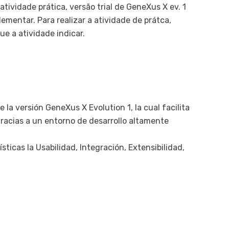
tividade prática, versão trial de GeneXus X ev. 1
K
ementar. Para realizar a atividade de prátca,
e a atividade indicar.
Nav
D
Hi
y 
C
p
e la versión GeneXus X Evolution 1, la cual facilita
Id
racias a un entorno de desarrollo altamente
V
icas la Usabilidad, Integración, Extensibilidad,
C
F
Pat
P
Có
d