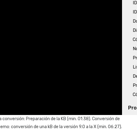
I
I
D
Di
Có
No
Pr
L
D
Pr
Có
Pro
P
a conversión: Preparación de la KB (min. 01:38). Conversión de
Demo: conversión de una kB de la versión 9.0 a la X (min. 06:27).
Reo