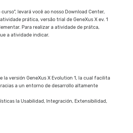
K
o curso", levará você ao nosso Download Center,
Nav
tividade prática, versão trial de GeneXus X ev. 1
D
ementar. Para realizar a atividade de prátca,
Hi
e a atividade indicar.
y 
C
p
Id
V
e la versión GeneXus X Evolution 1, la cual facilita
C
racias a un entorno de desarrollo altamente
F
Pat
icas la Usabilidad, Integración, Extensibilidad,
P
Có
d