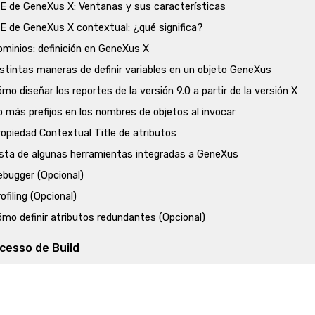
DE de GeneXus X: Ventanas y sus características
DE de GeneXus X contextual: ¿qué significa?
ominios: definición en GeneXus X
stintas maneras de definir variables en un objeto GeneXus
mo diseñar los reportes de la versión 9.0 a partir de la versión X
 más prefijos en los nombres de objetos al invocar
opiedad Contextual Title de atributos
ista de algunas herramientas integradas a GeneXus
ebugger (Opcional)
ofiling (Opcional)
mo definir atributos redundantes (Opcional)
cesso de Build
roceso de Build en GeneXus X
rganização do BD