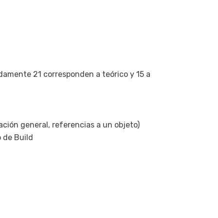
D
P
Co
C
C
en
damente 21 corresponden a teórico y 15 a
C
P
Có
Co
ión general, referencias a un objeto)
ap
 de Build
Có
Wo
Nov
Gr
G