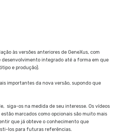
R
Amb
E
En
G
n
elação às versões anteriores de GeneXus, com
D
 desenvolvimento integrado até a forma em que
n
ótipo e produção).
C
C
ais importantes da nova versão, supondo que
d
Doc
, siga-os na medida de seu interesse. Os vídeos
D
o estão marcados como opcionais são muito mais
sentir que já obteve o conhecimento que
Ger
ti-los para futuras referências.