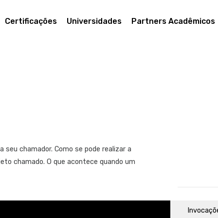
Eventos 
Certificações
Universidades
Partners Acadêmicos
Indices
Normaliz
Relações 
Relações 
Exportar
Listagens
Introduçã
base de 
Como pro
a seu chamador. Como se pode realizar a
Como lis
jeto chamado. O que acontece quando um
Fórmulas 
Comunica
Invocaçõ