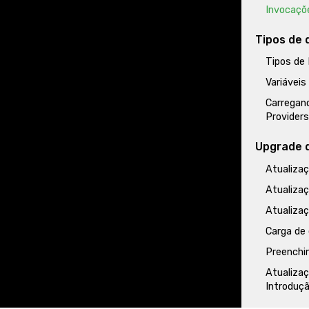
Invocaçõe
Tipos de 
Tipos de
Variávei
Carregan
Provider
Upgrade 
Atualiza
Atualiza
Atualiza
Carga de
Preenchi
Atualiza
Introduç