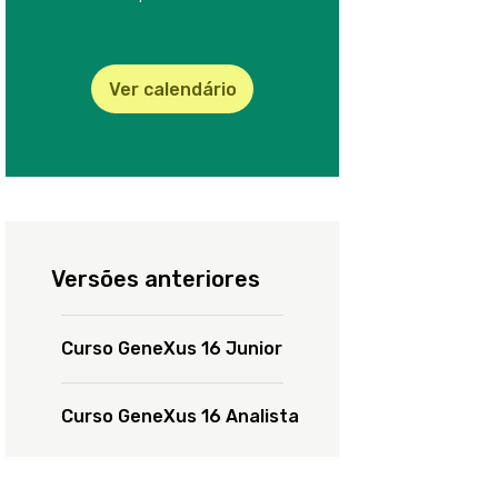
ento de versões e trabalho em equipe
Server. Introdução
Ver calendário
Amplie seus conhecimentos
adquiridos no curso
Vídeos extras
Versões anteriores
Curso GeneXus 16 Junior
Curso GeneXus 16 Analista