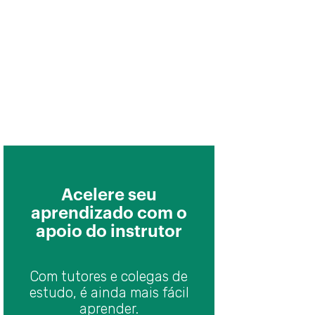
ura
es GeneXus e sua arquitetura
 com foco em Back-office
gica associada
b com foco em Back-office. Introdução
eb Panel. Primeiros passos
eb panel. Carregando dados e eventos
eb Panel. Esquema de execução de eventos
 em grid e ações no pattern Work With
Acelere seu
aprendizado com o
b Panel. Múltiplos grids
apoio do instrutor
modelagem das telas
ystem. Introdução
Com tutores e colegas de
ystem no GeneXus
estudo, é ainda mais fácil
aprender.