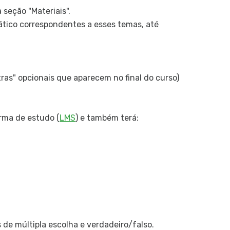
Gerenciam
a seção "Materiais".
GeneXus 
rático correspondentes a esses temas, até
tras" opcionais que aparecem no final do curso)
orma de estudo (
LMS
) e também terá:
e múltipla escolha e verdadeiro/falso.