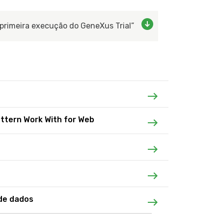
e primeira execução do GeneXus Trial”
attern Work With for Web
de dados