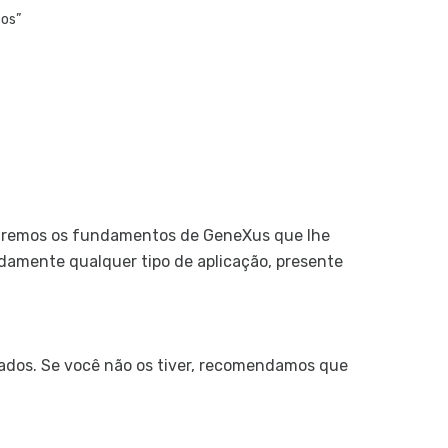
Arquitet
tos”
Aplicaçõ
Telas Web
Telas e ló
Telas we
Objeto W
Objeto W
naremos os fundamentos de GeneXus que lhe
Objeto W
pidamente qualquer tipo de aplicação, presente
Variáveis
Objeto We
Desenho e 
dos. Se você não os tiver, recomendamos que
Design S
Design S