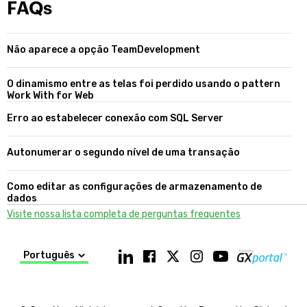
"Materiais".
FAQs
Veja cada vídeo e faça em paralelo os exercícios do Prático
correspondentes a esses temas, até terminar com todos os
Não aparece a opção TeamDevelopment
vídeos do curso.
O dinamismo entre as telas foi perdido usando o pattern
Duração aproximada:
Work With for Web
Teórico/Prático: 45 horas (não incluindo os "vídeos extras"
Erro ao estabelecer conexão com SQL Server
opcionais que aparecem no final do curso)
Autonumerar o segundo nível de uma transação
Se
compra o curso
, você o fará dentro de uma plataforma de
Como editar as configurações de armazenamento de
dados
estudo (
LMS
) e também terá:
Visite nossa lista completa de perguntas frequentes
Acesso ao fórum de alunos e professores
Aulas on-line ao vivo
Perguntas de autoavaliação
Português
Workshop on-line ao vivo
Exame e Certificação