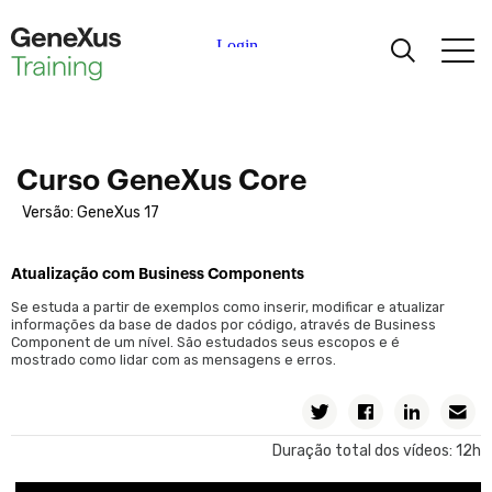
Transações relacionadas
Transações com mais de um nível
Nomenclatura de atributos
Aprendizagem
Definição de regras
Uso de patterns
Certificações
Curso GeneXus Core
Tabela base e estendida.
Versão: GeneXus 17
Definição de subtipos
Universidades
Definindo atributos como fórmulas
Atualização com Business Components
Eventos de disparo de regras em transações
Partners Acadêmicos
Se estuda a partir de exemplos como inserir, modificar e atualizar
Indices
informações da base de dados por código, através de Business
Component de um nível. São estudados seus escopos e é
Normalização de Tabelas: Um Estudo de Caso
Ajuda
mostrado como lidar com as mensagens e erros.
Relações entre atores da realidade
Relações 1-1 entre atores da realidade
Exportar e importar objetos GeneXus
Duração total dos vídeos: 12h