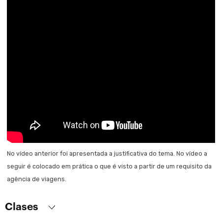
Listagens e acesso aos dados por código
Introdução aos procedimentos e listas. Comando para consultar
a base de dados.
Como processar informações relacionadas
Como listar informações agrupadas.
Fórmulas Inline
Comunicação entre objetos
Invocações entre objetos
Invocações entre objetos(Cont.)
Tipos de dados estruturados e Data Providers
Tipos de Dados Estruturados
No vídeo anterior foi apresentada a justificativa do tema. No vídeo a
seguir é colocado em prática o que é visto a partir de um requisito da
Variáveis que armazenam coleções de dados em memória
agência de viagens.
Carregando Tipos de Dados Estruturados (SDT) usando Data
Providers
Clases
Upgrade de banco de Dados