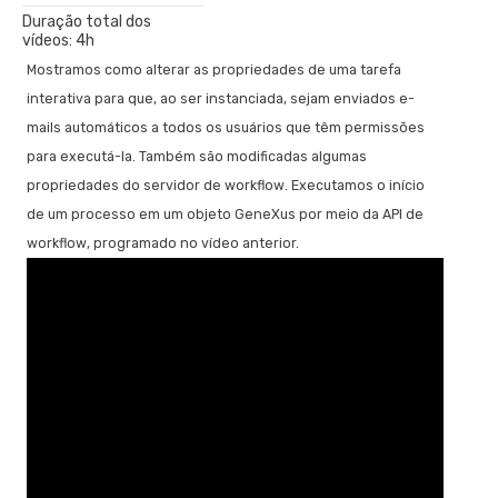
Duração total dos
vídeos: 4h
Modelagem de processos de negócio
Mostramos como alterar as propriedades de uma tarefa
Introdução à modelagem de processos de negócios com
interativa para que, ao ser instanciada, sejam enviados e-
base no padrão BPM
mails automáticos a todos os usuários que têm permissões
Definição de tarefas simultâneas, detecção e identificação de
para executá-la. Também são modificadas algumas
erros
propriedades do servidor de workflow. Executamos o início
Bifurcação e união de caminhos, geração de avisos
de um processo em um objeto GeneXus por meio da API de
periódicos e gestão de sinais
workflow, programado no vídeo anterior.
Comunicação entre processos com eventos do tipo signal
Subprocessos transacionais
Modelo de Padrões de tempo
Automação do modelo de processos
Convertendo o modelo em um aplicativo funcional
O diagrama de processos é executado pela primeira vez
Prototipagem, instâncias e histórico de um processo
Tarefas com múltiplas instâncias, mapeamento de dados