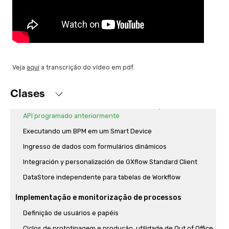
relevantes e comunicação de erros
Trabalhando com documentos
Alteração de dado relevante, evento timer e calendários
Programando lembretes e fim do processo de reserva de
passagens
Veja
aquí
a transcrição do vídeo em pdf.
Início de um processo desde um objeto GeneXus, usando a
API de Workflow
Clases
Como enviar um e-mail automático e execução do acesso à
API programado anteriormente
Executando um BPM em um Smart Device
Ingresso de dados com formulários dinâmicos
Integración y personalización de GXflow Standard Client
DataStore independente para tabelas de Workflow
Implementação e monitorização de processos
Definição de usuários e papéis
Ciclos de prototipagem e produção, utilidade de Out of Office