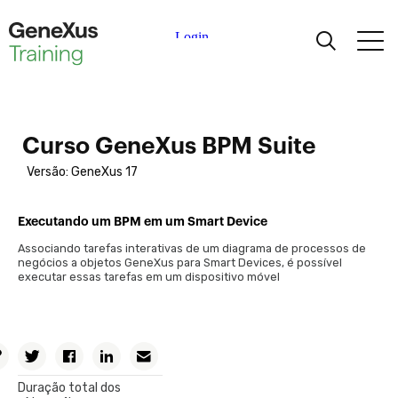
Aprendizagem
Certificações
Curso GeneXus BPM Suite
Versão: GeneXus 17
Universidades
Executando um BPM em um Smart Device
Partners Acadêmicos
Associando tarefas interativas de um diagrama de processos de
negócios a objetos GeneXus para Smart Devices, é possível
executar essas tarefas em um dispositivo móvel
Ajuda
Modelagem de processos de negócio
Duração total dos
Introdução à modelagem de processos de negócios com