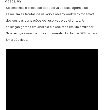
vídeos: 4h
base no padrão BPM
Se simplifica o processo de reserva de passagens e se
Definição de tarefas simultâneas, detecção e identificação de
associam as tarefas de usuário a objeto work with for smart
erros
devices das transações de reservas e de clientes. A
Bifurcação e união de caminhos, geração de avisos
aplicação gerada em Android e executada em um emulador.
periódicos e gestão de sinais
Na execução, mostra o funcionamento do cliente GXflow para
Comunicação entre processos com eventos do tipo signal
Smart Devices.
Subprocessos transacionais
Modelo de Padrões de tempo
Automação do modelo de processos
Convertendo o modelo em um aplicativo funcional
O diagrama de processos é executado pela primeira vez
Prototipagem, instâncias e histórico de um processo
Tarefas com múltiplas instâncias, mapeamento de dados
relevantes e comunicação de erros
Trabalhando com documentos
Alteração de dado relevante, evento timer e calendários