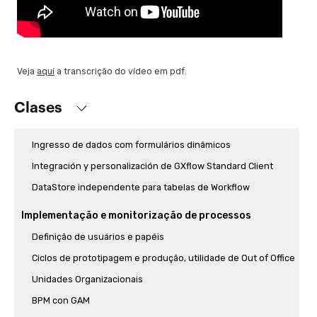
Programando lembretes e fim do processo de reserva de
passagens
Início de um processo desde um objeto GeneXus, usando a
API de Workflow
Veja
aquí
a transcrição do vídeo em pdf.
Como enviar um e-mail automático e execução do acesso à
API programado anteriormente
Clases
Executando um BPM em um Smart Device
Ingresso de dados com formulários dinâmicos
Integración y personalización de GXflow Standard Client
DataStore independente para tabelas de Workflow
Implementação e monitorização de processos
Definição de usuários e papéis
Ciclos de prototipagem e produção, utilidade de Out of Office
Unidades Organizacionais
BPM con GAM