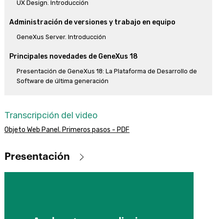
UX Design. Introducción
Administración de versiones y trabajo en equipo
GeneXus Server. Introducción
Principales novedades de GeneXus 18
Presentación de GeneXus 18: La Plataforma de Desarrollo de
Software de última generación
Transcripción del video
Objeto Web Panel. Primeros pasos - PDF
Amplía los conocimientos
adquiridos en el curso
Presentación
Vídeos extras
Objetivo
A través del desarrollo de una aplicación, te enseñaremos los
fundamentos de GeneXus que te permitirán introducirte en su
lógica y construir rápidamente cualquier tipo de aplicación,