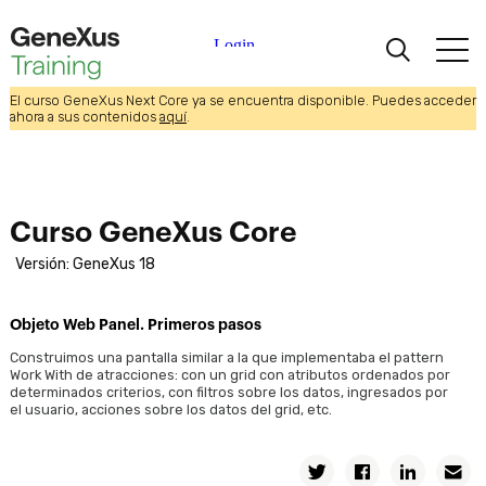
Uso de Patrones
Tabla base y extendida
Definición de subtipos
El curso GeneXus Next Core ya se encuentra disponible. Puedes acceder
Aprendiendo
Definición de atributos como Fórmulas
ahora a sus contenidos
aquí
.
Eventos de disparo de reglas en transacciones
Certificaciones
Índices
Normalización de Tablas: Un Caso de Estudio
Curso GeneXus Core
Universidades
Relaciones entre actores de la realidad
Versión: GeneXus 18
Relaciones 1 a 1 entre actores de la realidad
Partners Académicos
Exportar e importar objetos GeneXus
Objeto Web Panel. Primeros pasos
Análisis del modelo de diseño de transacciones
Ayuda
Construimos una pantalla similar a la que implementaba el pattern
Work With de atracciones: con un grid con atributos ordenados por
Listados y acceso a los datos por código
determinados criterios, con filtros sobre los datos, ingresados por
el usuario, acciones sobre los datos del grid, etc.
Listados y comando For Each para consultar la base de datos
Cómo procesar información relacionada
Twitter
Facebook
Linkedin
E
Cómo procesar información agrupada