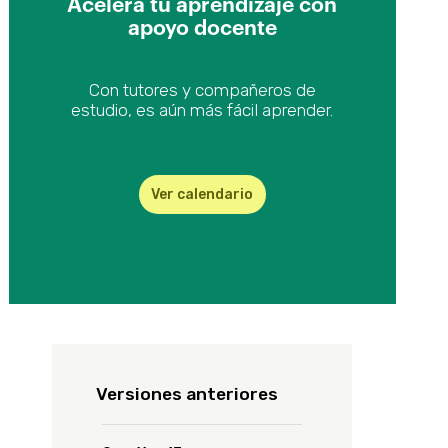
Acelera tu aprendizaje con
presente o futura.
apoyo docente​
Enfoque
Evoluciona tu aplicación de
Con tutores y compañeros de
La aplicación que se desarrollará será Web pero mucho de lo visto
Prototipo a Producción
estudio, es aún más fácil aprender.​
será válido para desarrollo Web Angular o para aplicaciones móviles
nativas. Las equivalencias se indicarán en el video "Introducción al
Ver vídeos
curso".
Ver calendario
Requisitos previos
Conocimientos básicos de programación y base de datos. Si no
cuentas con ellos, te recomendamos estudiar
este material
previo
al comienzo del curso.
Metodología sugerida para el curso
Intercala el teórico con el práctico que tienes para descargar en la
Versiones anteriores
sección “Materiales”.
Mira cada video y haz en paralelo los ejercicios del Práctico