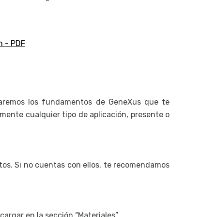
Variables
Objeto We
Diseño y m
n - PDF
Design S
Design S
Administr
señaremos los fundamentos de GeneXus que te
GeneXus 
amente cualquier tipo de aplicación, presente o
os. Si no cuentas con ellos, te recomendamos
scargar en la sección “Materiales”.