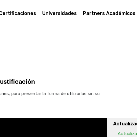
Listados
Cómo pro
Certificaciones
Universidades
Partners Académicos
Cómo pro
Fórmulas 
Comunica
Invocaci
Invocacio
Tipos de 
ustificación
Tipos de
nes, para presentar la forma de utilizarlas sin su
Variable
Carga de
Provider
Actualiza
Actualiz