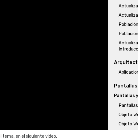
Actualiz
Actualiz
Població
Població
Actualiz
Introducc
Arquitec
Aplicaci
Pantallas
Pantallas 
Pantallas
Objeto W
Objeto W
Objeto W
l tema, en el siguiente video.