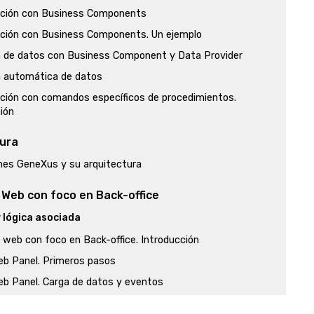
ación con Business Components
ación con Business Components. Un ejemplo
n de datos con Business Component y Data Provider
n automática de datos
ación con comandos específicos de procedimientos.
ión
tura
ones GeneXus y su arquitectura
 Web con foco en Back-office
y lógica asociada
 web con foco en Back-office. Introducción
eb Panel. Primeros pasos
eb Panel. Carga de datos y eventos
eb Panel. Esquema de ejecución de eventos