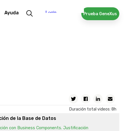
 y comando For Each para consultar la base de datos
cesar información relacionada
Ayuda
Prueba GeneXus
cesar información agrupada
Inline
ción entre objetos
ones entre objetos
nes entre objetos (Cont.)
datos estructurados y Data Providers
 Datos Estructurados
s que almacenan colecciones de datos en memoria
Twitter
Facebook
Linkedin
Email
 Tipos de Datos Estructurados (SDT) mediante Data
s
Duración total videos: 8h
ción de la Base de Datos
ación con Business Components. Justificación