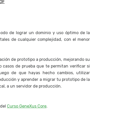
PDF
Eventos 
Pantallas
Pantalla
Objeto P
odo de lograr un dominio y uso óptimo de la
itales de cualquier complejidad, con el menor
Objeto Pa
Diseño y 
Design s
ación de prototipo a producción, mejorando su
 casos de prueba que te permitan verificar si
Integraci
uego de que hayas hecho cambios, utilizar
Cómo acc
oducción y aprender a migrar tu prototipo de la
al, a un servidor de producción.
 del
Curso GeneXus Core
.