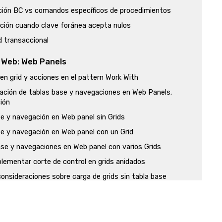
ión BC vs comandos específicos de procedimientos
ación cuando clave foránea acepta nulos
d transaccional
 Web: Web Panels
 en grid y acciones en el pattern Work With
ación de tablas base y navegaciones en Web Panels.
ión
e y navegación en Web panel sin Grids
e y navegación en Web panel con un Grid
se y navegaciones en Web panel con varios Grids
lementar corte de control en grids anidados
onsideraciones sobre carga de grids sin tabla base
 múltiple en grid y comandos para procesar las filas
nadas
 Web Panels