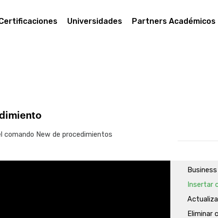
Listados 
Más sobr
Certificaciones
Universidades
Partners Académicos
Más sobr
Subrutin
Cláusula 
Data sel
Data Prov
Actualiza
edimiento
Business
 del comando New de procedimientos
Business
Business
Business
Insertar
Actualiz
Eliminar