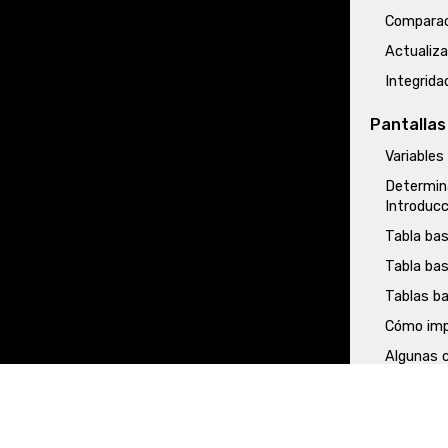
Comparac
Actualiz
Integrida
Pantallas
Variables
Determin
Introducc
Tabla bas
Tabla bas
Tablas ba
Cómo imp
Algunas c
Selección
seleccio
Tipos de