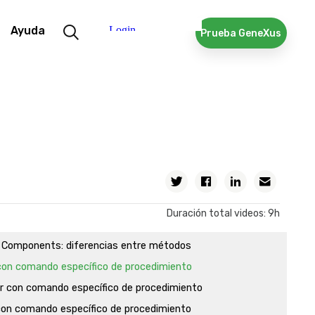
y acceso a los datos por código
e comando For each
Ayuda
Prueba GeneXus
e For eachs anidados. Casos y navegación
as
Unique
ectors
iders. Lenguaje y algunos ejemplos
ción de la Base de Datos
Twitter
Facebook
Linkedin
Email
 Components de un nivel. Repaso
 Components de dos niveles
Duración total videos: 9h
 Component de uno y dos niveles: Comparación
 Components: diferencias entre métodos
 con comando específico de procedimiento
ar con comando específico de procedimiento
 con comando específico de procedimiento