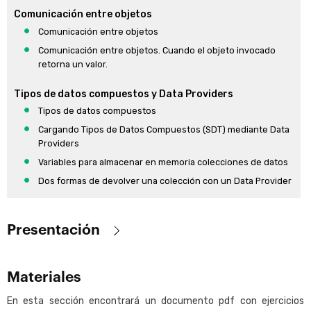
Comunicación entre objetos
Comunicación entre objetos
Comunicación entre objetos. Cuando el objeto invocado
retorna un valor.
Tipos de datos compuestos y Data Providers
Tipos de datos compuestos
Cargando Tipos de Datos Compuestos (SDT) mediante Data
Providers
Variables para almacenar en memoria colecciones de datos
Dos formas de devolver una colección con un Data Provider
Actualización a la Base de Datos
Cómo actualizar los datos usando lógica de la transacción sin
Presentación
su pantalla
Objetivo:
Población de datos con Business Component y Data Provider
Materiales
Brindar los conocimientos mínimos necesarios para introducirse
Población automática de datos
en la herramienta GeneXus y poder comenzar a desarrollar
Actualización con comandos específicos de procedimientos.
En esta sección encontrará un documento pdf con ejercicios