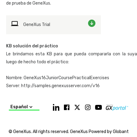
de prueba de GeneXus.
Como preparación para el examen se sugiere estudiar el material
de
repaso de conceptos fundamentales
y puede realizar el
siguiente
examen de práctica
.
GeneXus Trial
Duración del examen: 90 minutos.
>> Para hacer el curso con un docente recomendamos vea
KB solución del práctico
el
Calendario
, contacte a un
Socio Académico
en su país, o
Le brindamos esta KB para que pueda compararla con la suya
escríbanos un mail a
training@genexus.com
luego de hecho todo el práctico:
Nombre: GeneXus16JuniorCoursePracticalExercises
Server: http://samples.genexusserver.com/v16
Español
© GeneXus. All rights reserved. GeneXus Powered by Globant