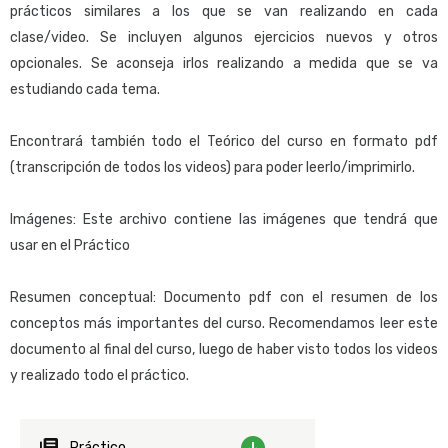
Introducción
aplicaciones sencillas.
prácticos similares a los que se van realizando en cada
clase/video. Se incluyen algunos ejercicios nuevos y otros
Pantallas interactivas
Orientado:
opcionales. Se aconseja irlos realizando a medida que se va
Pantallas interactivas: objeto Web Panel
A quienes deseen comenzar a desarrollar aplicaciones con
estudiando cada tema.
Pantallas interactivas: objeto Web Panel (continuación)
GeneXus lo más rápidamente posible.
Controles extendidos
Encontrará también todo el Teórico del curso en formato pdf
Condiciones previas:
Diseño y modelado UI/UX
(transcripción de todos los videos) para poder leerlo/imprimirlo.
A quienes no poseen conocimientos de programación y bases de
Design Systems. Introducción
datos recomendamos mirar
este material
previo al comienzo del
Design Systems en GeneXus. Default
Imágenes: Este archivo contiene las imágenes que tendrá que
curso.
usar en el Práctico
Herramienta de Reporting
Diseñando consultas en GeneXus
Metodología sugerida para el curso:
Resumen conceptual: Documento pdf con el resumen de los
Dictado por docente: Siga las instrucciones del documento de
conceptos más importantes del curso. Recomendamos leer este
Integración
recomendaciones y sugerencias, que podrá descargar del
documento al final del curso, luego de haber visto todos los videos
Inteligencia artificial en GeneXus. Introducción
download center
junto al material del curso.
y realizado todo el práctico.
Chatbots
Aplicaciones móviles nativas
Autoestudio: Vea cada video y trate de repetir en GeneXus las
Introducción al desarrollo de aplicaciones móviles
demos realizadas por el docente (excepto
Práctico
Demo de GeneXus
).