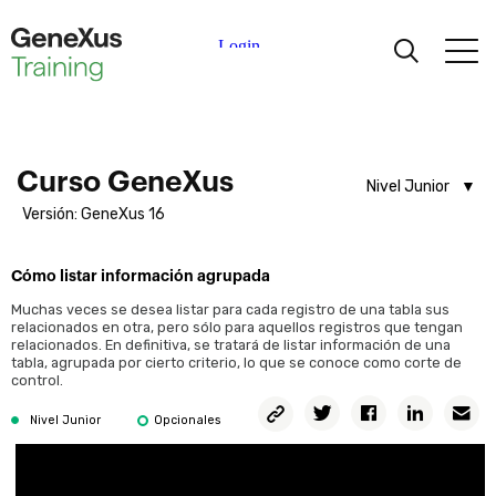
Aprendiendo
Antes de comenzar
Dinámica del curso
Certificaciones
Curso GeneXus
Material de nivelación (Opcional)
Nivel Junior
Versión: GeneXus 16
Nivel Analista
Primeros pasos
Universidades
¿Qué es GeneXus?
Nivel Junior
Cómo listar información agrupada
Demo de GeneXus
Partners Académicos
Muchas veces se desea listar para cada registro de una tabla sus
Introducción al curso
relacionados en otra, pero sólo para aquellos registros que tengan
relacionados. En definitiva, se tratará de listar información de una
Creación de la Base de Conocimiento
Ayuda
tabla, agrupada por cierto criterio, lo que se conoce como corte de
control.
Transacciones
Copiar
Twitter
Facebook
Linkedin
Em
Nivel Junior
Opcionales
Permalink
Diseñando la primera transacción
Ejecutando la aplicación por primera vez
Trabajando con atributos y dominios