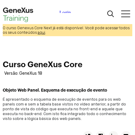
Relações entre atores da realidade
Relações 1-1 entre atores da realidade
Exportar e importar objetos GeneXus
O curso Genexus Core Next já está disponível. Você pode acessar todos
Aprendizagem
os seus conteúdos
aqui
.
Análise do modelo de desenho de transações
Listagens e acesso aos dados por código
Certificações
Introdução aos procedimentos e listas. Comando para consultar a
base de dados.
Curso GeneXus Core
Universidades
Como processar informações relacionadas
Versão: GeneXus 18
Como listar informações agrupadas.
Partners Acadêmicos
Fórmulas Inline
Objeto Web Panel. Esquema de execução de evento
Ajuda
Comunicação entre objetos
É apresentado o esquema de execução de eventos para os web
panels com e sem a tabela base vistos no vídeo anterior, a partir do
Invocações entre objetos
ponto de vista do código que executa no front-end e aquele que
executa no back-end. Com isto fica integrado todo o conhecimento
Invocações entre objetos(Cont.)
visto sobre a lógica básica dos web panels.
Tipos de dados estruturados e Data Providers