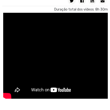
Tipos de Dados Estruturados
Duração total dos vídeos: 8h 30m
Variáveis que armazenam coleções de dados em memória
Carregando Tipos de Dados Estruturados (SDT) usando Data
Providers
Upgrade de banco de Dados
Atualização com Business Components. Justificativa
Atualização com Business Components
Atualização com Business Components. Um exemplo
Carga de dados utilizando Business Component e Data Provider
Preenchimento automático de dados
Atualização com comandos específicos de procedimentos.
Introdução
Arquitetura
Aplicações GeneXus e sua arquitetura
Telas Web com foco em Back-office