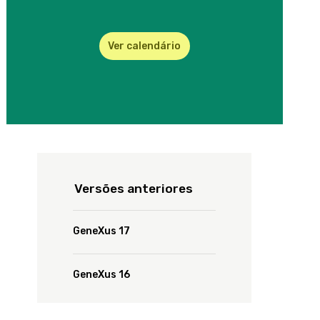
para aplicações móveis nativas. As equivalências serão indicadas
no vídeo “Introdução ao curso”.
Ver calendário
Pré-requisitos:
Conhecimentos básicos de programação e banco de dados. Se
você não os tiver, recomendamos que estude
este material
antes
do início do curso.
Metodologia sugerida para o curso:
Intercalar o teórico com o prático que deverá baixar na seção
Versões anteriores
"Materiais".
Veja cada vídeo e faça em paralelo os exercícios do Prático
GeneXus 17
correspondentes a esses temas, até terminar com todos os
vídeos do curso.
GeneXus 16
Duração aproximada:
Teórico/Prático: 45 horas (não incluindo os "vídeos extras"