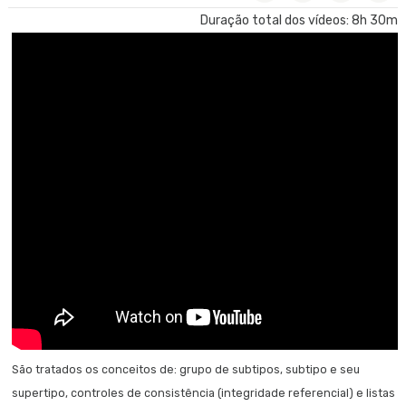
Duração total dos vídeos: 8h 30m
Introdução geral
Aplicativos digitais hoje
Primeiros passos
O que é o GeneXus?
Introdução ao curso
Criação da Base de Conhecimento
Transações
Desenhando a primeira transação
São tratados os conceitos de: grupo de subtipos, subtipo e seu
Executando a aplicação pela primeira vez
supertipo, controles de consistência (integridade referencial) e listas