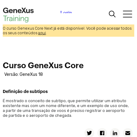
O curso Genexus Core Next já está disponível. Você pode acessar todos
Aprendizagem
os seus conteúdos
aqui
.
Certificações
Curso GeneXus Core
Universidades
Versão: GeneXus 18
Partners Acadêmicos
Definição de subtipos
Ajuda
É mostrado o conceito de subtipo, que permite utilizar um atributo
existente mas com um nome diferente, e um exemplo de uso onde,
a partir de uma transação de voos é preciso registrar o aeroporto
de partida e o aeroporto de chegada.