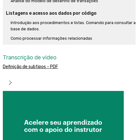
Análise do modelo de desenho de transações
Listagens e acesso aos dados por código
Introdução aos procedimentos e listas. Comando para consultar a
base de dados.
Como processar informações relacionadas
Como listar informações agrupadas.
Transcrição de vídeo
Fórmulas Inline
Definição de subtipos - PDF
Comunicação entre objetos
Invocações entre objetos
Invocações entre objetos(Cont.)
Objetivo:
Tipos de dados estruturados e Data Providers
Através do desenvolvimento de uma aplicação, ensinaremos os
Tipos de Dados Estruturados
fundamentos de GeneXus que lhe permitirão introduzir-se em sua
lógica e construir rapidamente qualquer tipo de aplicação,
Variáveis que armazenam coleções de dados em memória
Acelere seu aprendizado
presente ou futura.
com o apoio do instrutor
Carregando Tipos de Dados Estruturados (SDT) usando Data
Providers