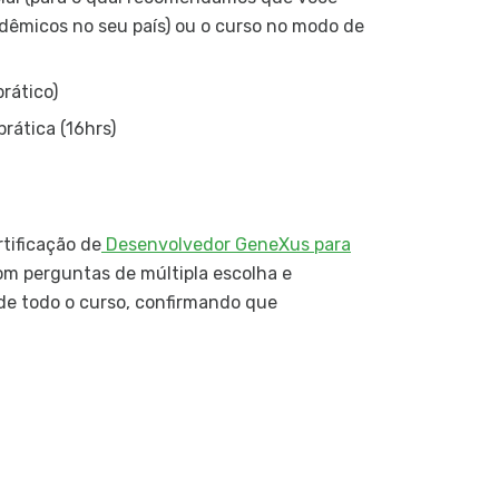
Seguranç
dêmicos no seu país) ou o curso no modo de
Introduç
Aplicaçã
prático)
Aplicaçõe
rática (16hrs)
Aplicaçõe
Aplicaçõe
Atualize 
rtificação de
Desenvolvedor GeneXus para
Cambio o
om perguntas de múltipla escolha e
de todo o curso, confirmando que
Demo par
HERO Ima
Autentic
Cómo logr
Integrar 
Más sobr