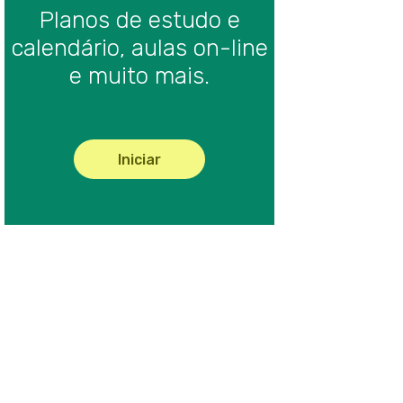
Planos de estudo e
isuais
calendário, aulas on-line
mento: índice
e muito mais.
o, buscas e condições sobre os dados a serem mostrados
em aplicações móveis
y tipos de datos semánticos, y sus funcionalidades
Iniciar
base e navegação dos objetos Smart Devices
 dos eventos do lado do cliente
 execução dos eventos nos objetos Smart Devices
Is para adicionar funcionalidades
es entre objetos Smart Devices: CallOptions
ado y Deployment
agem e execução de aplicativos Móveis
o em produção aplicativos móveis