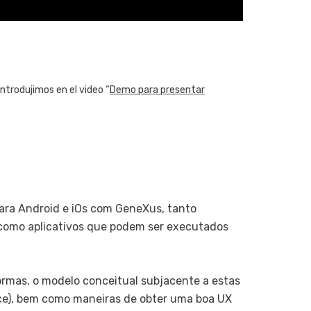
Desenvolv
Temas e 
Controles
desenho e
Controles
ntrodujimos en el video “
Demo para presentar
Controles
Controle
Controles
externos
Arquivo d
Controle
ara Android e iOs com GeneXus, tanto
 como aplicativos que podem ser executados
Controle
Múltiplos
Estilo de
ormas, o modelo conceitual subjacente a estas
Transiçõ
face), bem como maneiras de obter uma boa UX
Componen