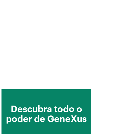
endo a aplicação móvel: índice
imagens no projeto
: rótulos, tabelas e imagens. Suas peculiaridades no
 no uso de Live Editing
: múltiplos layouts por fila de um grid no desenho
: tipos de control en el diseño
s: agrupamento de ações em grupos
: controles especializados e controles associados a objetos
e seções na tela do Detail do Work With
s: Canvas y posicionamiento absoluto
s: Transformações
 layouts por objeto
Descubra todo o
 navegação da aplicação móvel
poder de GeneXus
es entre objetos em uma aplicação móvel
tes para Smart Devices