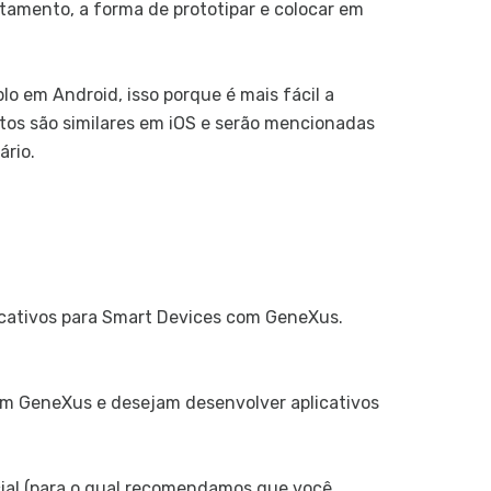
tamento, a forma de prototipar e colocar em
Efeitos V
Comporta
o em Android, isso porque é mais fácil a
Ordenaçã
tos são similares em iOS e serão mencionadas
Eventos 
ário.
Dominios 
Tabelas 
Gramatica
Ordem de
Uso de AP
icativos para Smart Devices com GeneXus.
Invocaçõ
Prototip
om GeneXus e desejam desenvolver aplicativos
Prototip
Colocand
cial (para o qual recomendamos que você