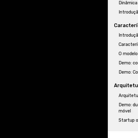
Dinâmica
Introduç
Caracterí
Introduç
Caracterí
O modelo
Demo: co
Demo: Co
Arquitetu
Arquitetu
Demo: du
móvel
Startup o
Desenvol