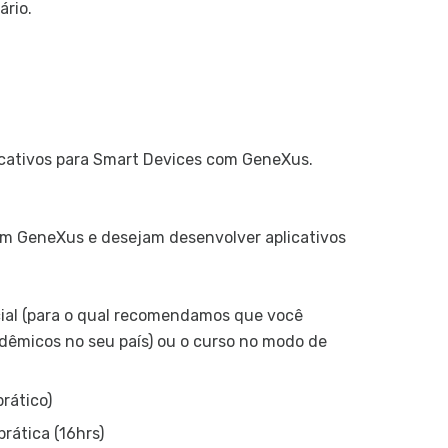
ário.
Componen
Efeitos V
Comporta
Ordenaçã
Eventos 
icativos para Smart Devices com GeneXus.
Dominios 
Tabelas 
Gramatica
om GeneXus e desejam desenvolver aplicativos
Ordem de
Uso de AP
cial (para o qual recomendamos que você
Invocaçõ
dêmicos no seu país) ou o curso no modo de
Prototip
prático)
Prototip
Colocand
rática (16hrs)