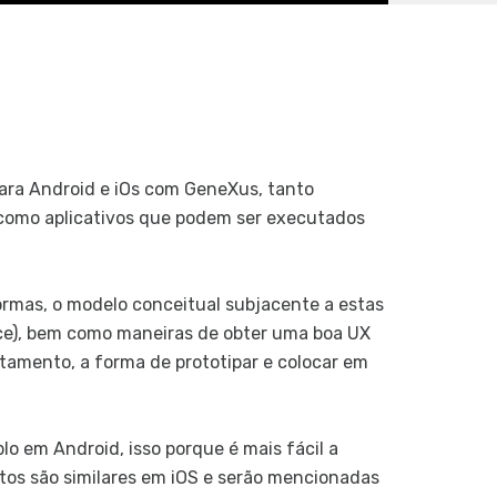
Desenvol
Desenvolv
Temas e 
Controles
desenho e
Controles
ara Android e iOs com GeneXus, tanto
Controles
 como aplicativos que podem ser executados
Controle
Controles
externos
ormas, o modelo conceitual subjacente a estas
Arquivo d
face), bem como maneiras de obter uma boa UX
Controle
tamento, a forma de prototipar e colocar em
Controle
Múltiplos
o em Android, isso porque é mais fácil a
Estilo de
tos são similares em iOS e serão mencionadas
Transiçõ