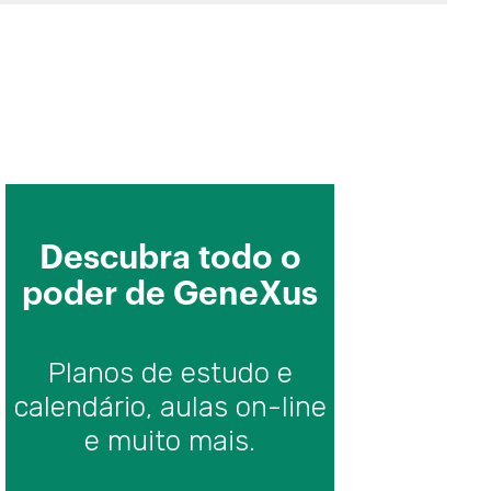
vimento aplicação móvel
endo a aplicação móvel: índice
imagens no projeto
: rótulos, tabelas e imagens. Suas peculiaridades no
 no uso de Live Editing
: múltiplos layouts por fila de um grid no desenho
: tipos de control en el diseño
s: agrupamento de ações em grupos
Descubra todo o
: controles especializados e controles associados a objetos
poder de GeneXus
e seções na tela do Detail do Work With
s: Canvas y posicionamiento absoluto
Planos de estudo e
s: Transformações
calendário, aulas on-line
 layouts por objeto
e muito mais.
 navegação da aplicação móvel
es entre objetos em uma aplicação móvel