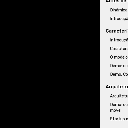
Antes de
Dinâmica
Introduç
Caracterí
Introduç
Caracterí
O modelo
Demo: co
Demo: Co
Arquitetu
Arquitetu
Demo: du
móvel
Startup o