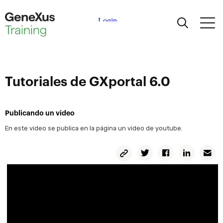
Aprendiendo
Certificaciones
Tutoriales de GXportal 6.0
Universidades
Publicando un video
En este video se publica en la página un video de youtube.
Partners Académicos
Copiar
Twitter
Facebook
Linkedin
Em
Permalink
Ayuda