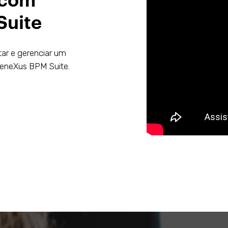
 com
Suite
ar e gerenciar um
GeneXus BPM Suite.