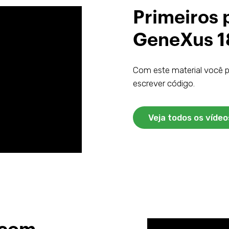
Primeiros
GeneXus 1
Com este material você po
escrever código.
Veja todos os vídeo