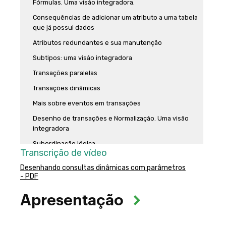
Fórmulas. Uma visão integradora.
Consequências de adicionar um atributo a uma tabela
que já possui dados
Atributos redundantes e sua manutenção
Subtipos: uma visão integradora
Transações paralelas
Transações dinâmicas
Mais sobre eventos em transações
Desenho de transações e Normalização. Uma visão
integradora
Subordinação lógica
Transcrição de vídeo
Consulta e atualização de dados
Desenhando consultas dinâmicas com parâmetros
- PDF
Onde é resolvida uma consulta ao banco de dados?
For each: uma visão integradora
Apresentação
Paginação em For each, Pattern e grids
Cláusulas Order e desempenho
Objetivo