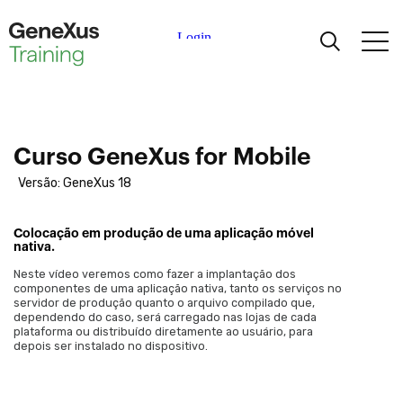
interface do usuário
Controles de tela
básicos. Usos e
personalização.
Aprendizagem
Control Canvas
Vários layouts para um
painel
Certificações
Curso GeneXus for Mobile
Múltiplos layouts em
um grid
Versão: GeneXus 18
Universidades
Grids. Tipos e
Funcionalidades
Colocação em produção de uma aplicação móvel
Partners Acadêmicos
nativa.
Estilos de navegação
de um aplicativo
Neste vídeo veremos como fazer a implantação dos
componentes de uma aplicação nativa, tanto os serviços no
móvel
Ajuda
servidor de produção quanto o arquivo compilado que,
dependendo do caso, será carregado nas lojas de cada
Lógica e
plataforma ou distribuído diretamente ao usuário, para
comportamento
depois ser instalado no dispositivo.
Patrón Work With en
Mobile