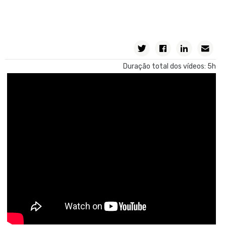
Lógica de carga de
dados e tabelas base
em um Panel
Eventos em um Panel
Invocações entre
objetos Mobile
Duração total dos vídeos: 5h
Aspectos avançados
do Design
Importando um
design do Figma
Aplicações Offline
Introdução às
aplicações Offline
Geração do objeto
Offline Database
Sincronização de Base
de dados Offline