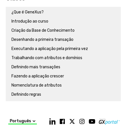
¿Que é GeneXus?
Introdução ao curso
Criação da Base de Conhecimento
Desenhando a primeira transação
Executando a aplicação pela primeira vez
Trabalhando com atributos e domínios
Definindo mais transações
Fazendo a aplicação crescer
Nomenclatura de atributos
Definindo regras
Mais regras para definir comportamentos
Usando patterns
Português
Relações entre atores da realidade